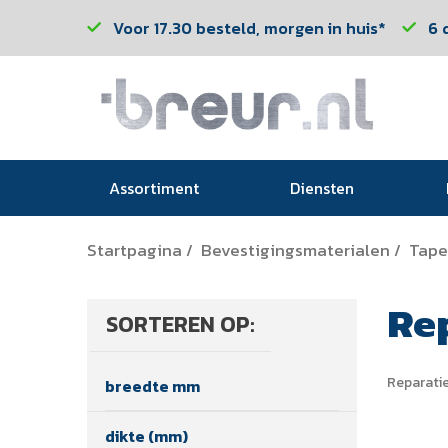
Voor 17.30 besteld, morgen in huis*
6 
Assortiment
Diensten
Startpagina
Bevestigingsmaterialen
Tape
/
/
Re
SORTEREN OP:
Reparati
breedte mm
dikte (mm)