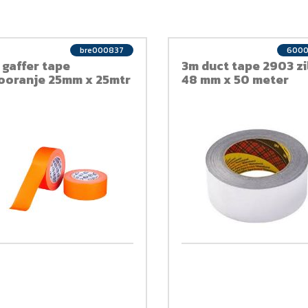
bre000837
6000
 gaffer tape
3m duct tape 2903 zi
uooranje 25mm x 25mtr
48 mm x 50 meter