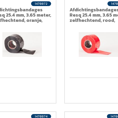
1478872
147
dichtingsbandages
Afdichtingsbandage
sq 25.4 mm, 3.65 meter,
Resq 25.4 mm, 3.65 m
lfhechtend, oranje,
zelfhechtend, rood,
liconen
siliconen
1478874
147