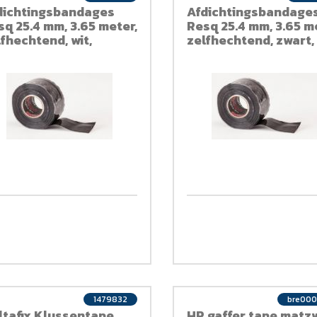
dichtingsbandages
Afdichtingsbandage
sq 25.4 mm, 3.65 meter,
Resq 25.4 mm, 3.65 m
fhechtend, wit,
zelfhechtend, zwart,
liconen
siliconen
1479832
bre00
ltafix Klussentape ,
HP gaffer tape matz