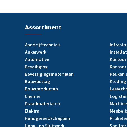
Assortiment
Aandrijftechniek
Infrastr
Ankerwerk
Installa
Automotive
Kantoor
Beveiliging
Kantoor
Bevestigingsmaterialen
Keuken 
Bouwbeslag
Kleding
Bouwproducten
Lastech
Chemie
Logistie
Draadmaterialen
Machine
Elektra
Meubelb
Handgereedschappen
Profiele
Hang- en Sluitwerk
Sanitair