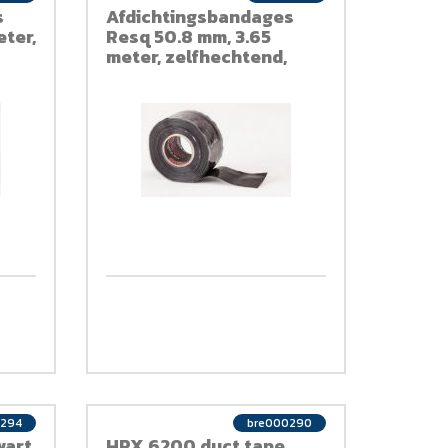
s
Afdichtingsbandages
eter,
Resq 50.8 mm, 3.65
meter, zelfhechtend,
zwart, siliconen
0294
bre000290
wart
HPX 6200 duct tape