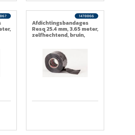
8867
1478866
s
Afdichtingsbandages
eter,
Resq 25.4 mm, 3.65 meter,
zelfhechtend, bruin,
siliconen