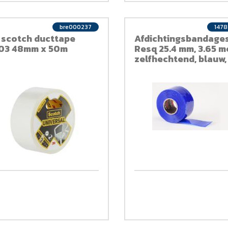
bre000237
147
 scotch ducttape
Afdichtingsbandage
03 48mm x 50m
Resq 25.4 mm, 3.65 m
zelfhechtend, blauw,
siliconen