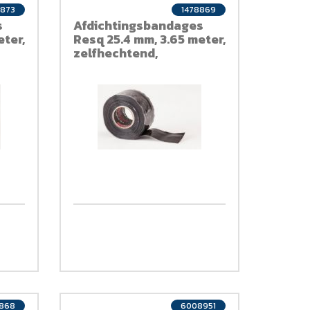
8873
1478869
s
Afdichtingsbandages
eter,
Resq 25.4 mm, 3.65 meter,
zelfhechtend,
transparant, siliconen
8868
6008951