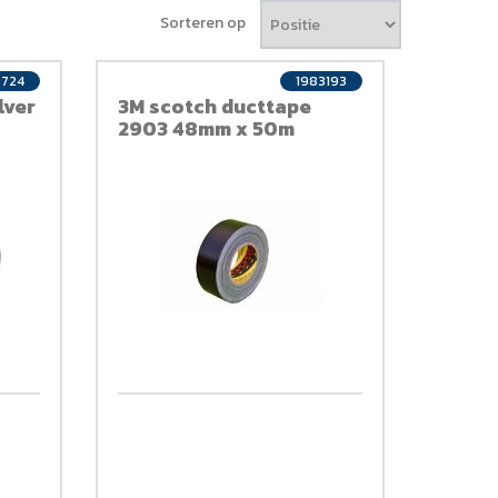
Sorteren op
724
1983193
lver
3M scotch ducttape
2903 48mm x 50m