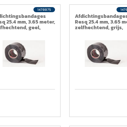
1478875
147
dichtingsbandages
Afdichtingsbandage
sq 25.4 mm, 3.65 meter,
Resq 25.4 mm, 3.65 m
lfhechtend, geel,
zelfhechtend, grijs,
liconen
siliconen