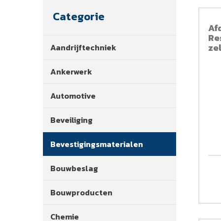
Categorie
Af
Re
ze
Aandrijftechniek
si
Ankerwerk
Automotive
Beveiliging
Bevestigingsmaterialen
Bouwbeslag
Bouwproducten
Chemie