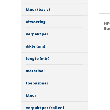
kleur (basis)
uitvoering
HP
fl
verpakt per
dikte (µm)
lengte (mtr)
materiaal
toepasbaar
kleur
verpakt per (rollen)