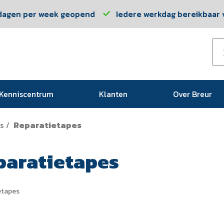
dagen per week geopend
Iedere werkdag bereikbaar v
Kenniscentrum
Klanten
Over Breur
s
Reparatietapes
/
paratietapes
etapes