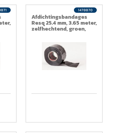
8871
1478870
s
Afdichtingsbandages
eter,
Resq 25.4 mm, 3.65 meter,
zelfhechtend, groen,
siliconen