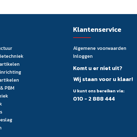
Klantenservice
uctuur
Algemene voorwaarden
tietechniek
Inloggen
artikelen
Komt u er niet uit?
inrichting
Wij staan voor u klaar!
artikelen
 & PBM
U kunt ons bereiken via:
niek
010 - 2 888 444
k
s
eslag
n