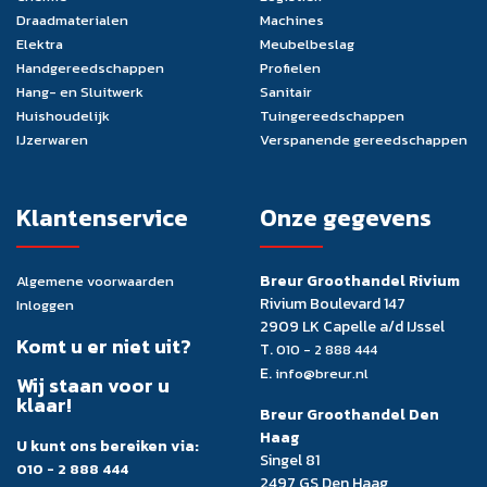
Draadmaterialen
Machines
Elektra
Meubelbeslag
Handgereedschappen
Profielen
Hang- en Sluitwerk
Sanitair
Huishoudelijk
Tuingereedschappen
IJzerwaren
Verspanende gereedschappen
Klantenservice
Onze gegevens
Breur Groothandel Rivium
Algemene voorwaarden
Rivium Boulevard 147
Inloggen
2909 LK Capelle a/d IJssel
Komt u er niet uit?
T.
010 - 2 888 444
E.
info@breur.nl
Wij staan voor u
klaar!
Breur Groothandel Den
Haag
U kunt ons bereiken via:
Singel 81
010 - 2 888 444
2497 GS Den Haag