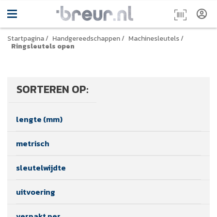
Startpagina
/
Handgereedschappen
/
Machinesleutels
/
Ringsleutels open
SORTEREN OP:
lengte (mm)
metrisch
sleutelwijdte
uitvoering
verpakt per