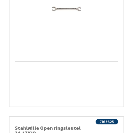
7163625
Stahlwille Open ringsleutel
24-17X19