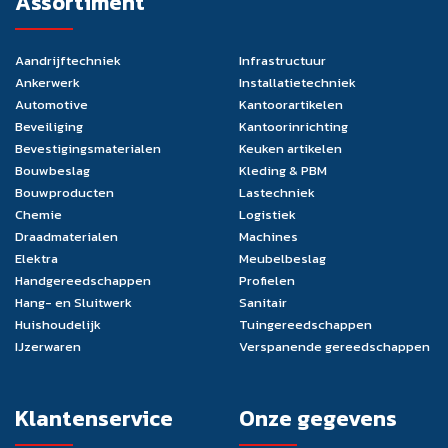
Assortiment
Aandrijftechniek
Infrastructuur
Ankerwerk
Installatietechniek
Automotive
Kantoorartikelen
Beveiliging
Kantoorinrichting
Bevestigingsmaterialen
Keuken artikelen
Bouwbeslag
Kleding & PBM
Bouwproducten
Lastechniek
Chemie
Logistiek
Draadmaterialen
Machines
Elektra
Meubelbeslag
Handgereedschappen
Profielen
Hang- en Sluitwerk
Sanitair
Huishoudelijk
Tuingereedschappen
IJzerwaren
Verspanende gereedschappen
Klantenservice
Onze gegevens