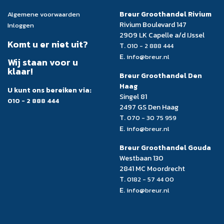
Breur Groothandel Rivium
Algemene voorwaarden
Rivium Boulevard 147
Inloggen
2909 LK Capelle a/d IJssel
Komt u er niet uit?
T.
010 - 2 888 444
E.
info@breur.nl
Wij staan voor u
klaar!
Breur Groothandel Den
Haag
U kunt ons bereiken via:
Singel 81
010 - 2 888 444
2497 GS Den Haag
T.
070 - 30 75 959
E.
info@breur.nl
Breur Groothandel Gouda
Westbaan 130
2841 MC Moordrecht
T.
0182 - 57 44 00
E.
info@breur.nl