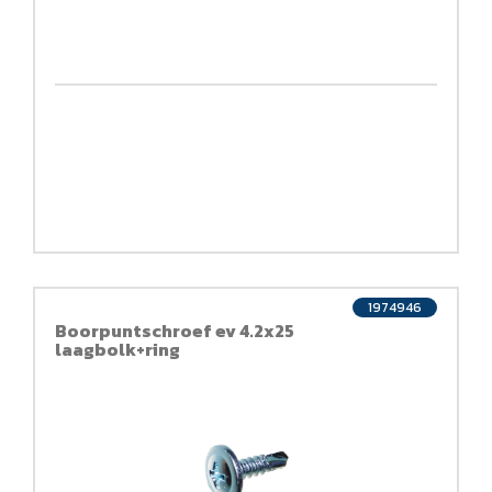
1974946
Boorpuntschroef ev 4.2x25
laagbolk+ring