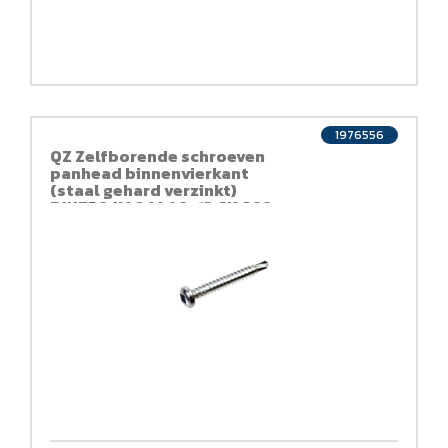
1976556
QZ Zelfborende schroeven
panhead binnenvierkant
(staal gehard verzinkt)
DIN7504M 844 4.2x13 CK SQ2