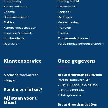
Bouwbeslag
Kleding & PBM
Bouwproducten
Lastechniek
Chemie
Logistiek
Draadmaterialen
Machines
Elektra
Meubelbeslag
Handgereedschappen
Profielen
Hang- en Sluitwerk
Sanitair
Huishoudelijk
Tuingereedschappen
IJzerwaren
Verspanende gereedschappen
Klantenservice
Onze gegevens
Breur Groothandel Rivium
Algemene voorwaarden
Rivium Boulevard 147
Inloggen
2909 LK Capelle a/d IJssel
Komt u er niet uit?
T.
010 - 2 888 444
E.
info@breur.nl
Wij staan voor u
klaar!
Breur Groothandel Den