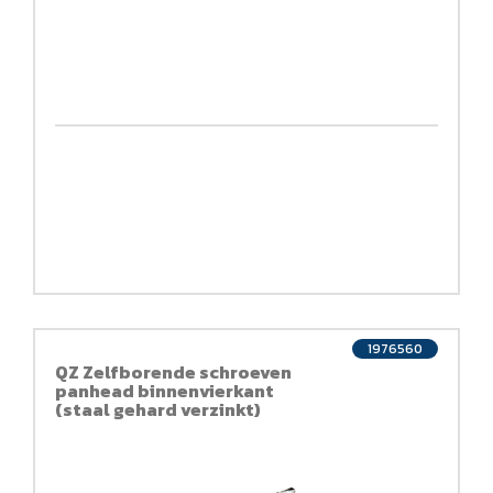
1976560
QZ Zelfborende schroeven
panhead binnenvierkant
(staal gehard verzinkt)
DIN7504M QZ 844 4,2x50 CK