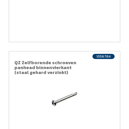
1056784
QZ Zelfborende schroeven
panhead binnenvierkant
(staal gehard verzinkt)
DIN7504M QZ 844 4,2x13 ck