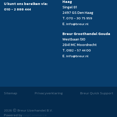
Haag
U kunt ons bereiken via:
Singel 81
010 - 2 888 444
2497 GS Den Haag
T.
070 - 30 75 959
E.
info@breur.nl
Breur Groothandel Gouda
Westbaan 130
2841 MC Moordrecht
T.
0182 - 57 44 00
E.
info@breur.nl
Sitemap
Privacyverklaring
Breur Quick Support
2026
Breur IJzerhandel B.V.
Powered by
nopCommerce