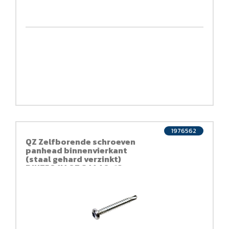
1976562
QZ Zelfborende schroeven
panhead binnenvierkant
(staal gehard verzinkt)
DIN7504M QZ 844 4,2x19