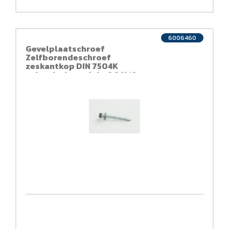
6006460
Gevelplaatschroef
Zelfborendeschroef
zeskantkop DIN 7504K
galvanisch verzinkt 6,3 X 19
SW 3/8 met opgemonteerde
staal neopreenring