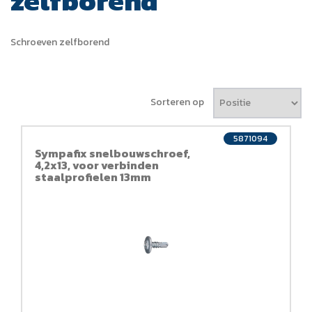
zelfborend
Schroeven zelfborend
Sorteren op
5871094
Sympafix snelbouwschroef,
4,2x13, voor verbinden
staalprofielen 13mm