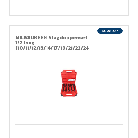
6008927
MILWAUKEE® Slagdoppenset
1/2 lang
(10/11/12/13/14/17/19/21/22/24
mm) 1/2" impact socket set
deep-10pc