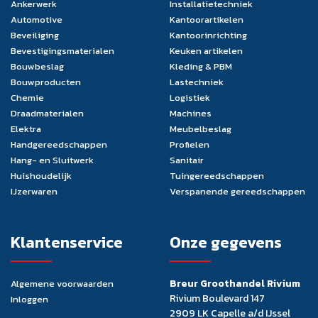
Ankerwerk
Installatietechniek
Automotive
Kantoorartikelen
Beveiliging
Kantoorinrichting
Bevestigingsmaterialen
Keuken artikelen
Bouwbeslag
Kleding & PBM
Bouwproducten
Lastechniek
Chemie
Logistiek
Draadmaterialen
Machines
Elektra
Meubelbeslag
Handgereedschappen
Profielen
Hang- en Sluitwerk
Sanitair
Huishoudelijk
Tuingereedschappen
IJzerwaren
Verspanende gereedschappen
Klantenservice
Onze gegevens
Breur Groothandel Rivium
Algemene voorwaarden
Rivium Boulevard 147
Inloggen
2909 LK Capelle a/d IJssel