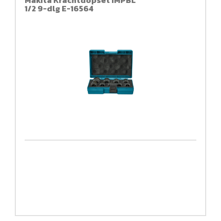
1/2 9-dlg E-16564