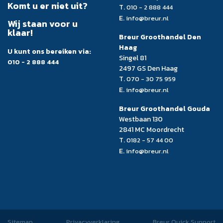
Komt u er niet uit?
T.
010 - 2 888 444
E.
info@breur.nl
Wij staan voor u
klaar!
Breur Groothandel Den
Haag
U kunt ons bereiken via:
Singel 81
010 - 2 888 444
2497 GS Den Haag
T.
070 - 30 75 959
E.
info@breur.nl
Breur Groothandel Gouda
Westbaan 130
2841 MC Moordrecht
T.
0182 - 57 44 00
E.
info@breur.nl
Sitemap
Privacyverklaring
Breur Quick Support