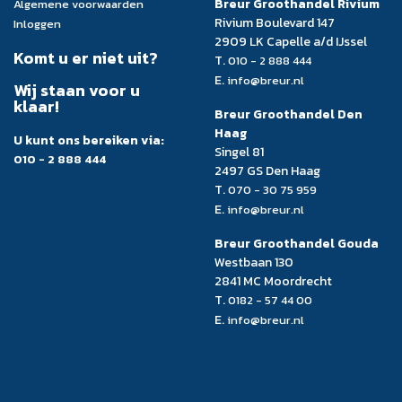
Breur Groothandel Rivium
Algemene voorwaarden
Rivium Boulevard 147
Inloggen
2909 LK Capelle a/d IJssel
Komt u er niet uit?
T.
010 - 2 888 444
E.
info@breur.nl
Wij staan voor u
klaar!
Breur Groothandel Den
Haag
U kunt ons bereiken via:
Singel 81
010 - 2 888 444
2497 GS Den Haag
T.
070 - 30 75 959
E.
info@breur.nl
Breur Groothandel Gouda
Westbaan 130
2841 MC Moordrecht
T.
0182 - 57 44 00
E.
info@breur.nl