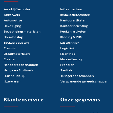
Aandrijftechniek
Infrastructuur
Ankerwerk
Installatietechniek
Automotive
Kantoorartikelen
Beveiliging
Kantoorinrichting
Bevestigingsmaterialen
Keuken artikelen
Bouwbeslag
Kleding & PBM
Bouwproducten
Lastechniek
Chemie
Logistiek
Draadmaterialen
Machines
Elektra
Meubelbeslag
Handgereedschappen
Profielen
Hang- en Sluitwerk
Sanitair
Huishoudelijk
Tuingereedschappen
IJzerwaren
Verspanende gereedschappen
Klantenservice
Onze gegevens