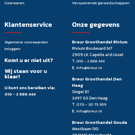
IJzerwaren
Verspanende gereedschappen
Klantenservice
Onze gegevens
Breur Groothandel Rivium
Algemene voorwaarden
Rivium Boulevard 147
Inloggen
2909 LK Capelle a/d IJssel
Komt u er niet uit?
T.
010 - 2 888 444
E.
info@breur.nl
Wij staan voor u
klaar!
Breur Groothandel Den
Haag
U kunt ons bereiken via:
Singel 81
010 - 2 888 444
2497 GS Den Haag
T.
070 - 30 75 959
E.
info@breur.nl
Breur Groothandel Gouda
Westbaan 130