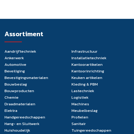
Assortiment
Aandrijftechniek
Infrastructuur
Ankerwerk
Installatietechniek
Automotive
Kantoorartikelen
Beveiliging
Kantoorinrichting
Bevestigingsmaterialen
Keuken artikelen
Bouwbeslag
Kleding & PBM
Bouwproducten
Lastechniek
Chemie
Logistiek
Draadmaterialen
Machines
Elektra
Meubelbeslag
Handgereedschappen
Profielen
Hang- en Sluitwerk
Sanitair
Huishoudelijk
Tuingereedschappen