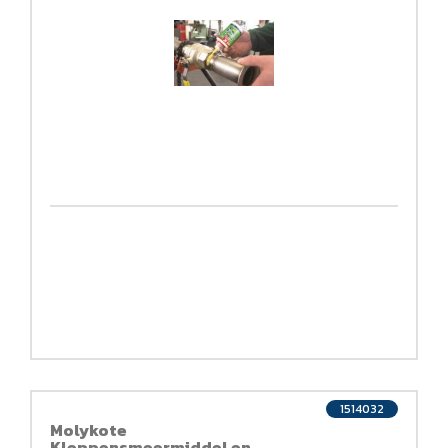
1514032
Molykote
Kleppensmeermiddel en