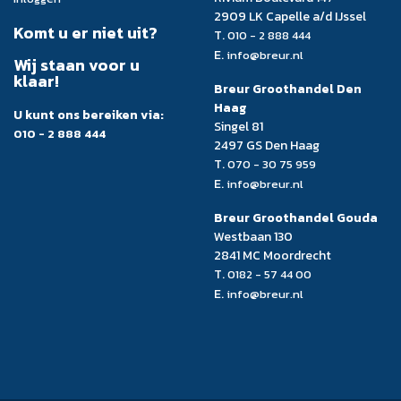
2909 LK Capelle a/d IJssel
Komt u er niet uit?
T.
010 - 2 888 444
E.
info@breur.nl
Wij staan voor u
klaar!
Breur Groothandel Den
Haag
U kunt ons bereiken via:
Singel 81
010 - 2 888 444
2497 GS Den Haag
T.
070 - 30 75 959
E.
info@breur.nl
Breur Groothandel Gouda
Westbaan 130
2841 MC Moordrecht
T.
0182 - 57 44 00
E.
info@breur.nl