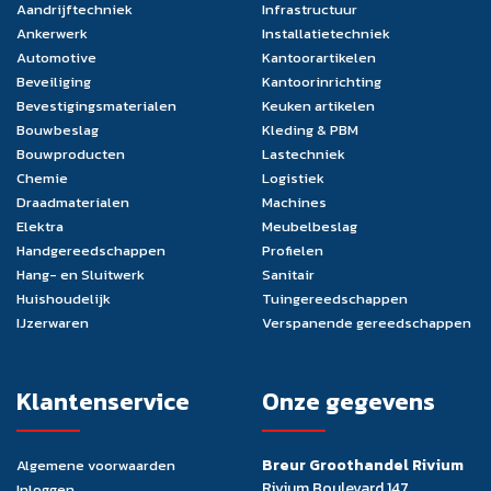
Aandrijftechniek
Infrastructuur
Ankerwerk
Installatietechniek
Automotive
Kantoorartikelen
Beveiliging
Kantoorinrichting
Bevestigingsmaterialen
Keuken artikelen
Bouwbeslag
Kleding & PBM
Bouwproducten
Lastechniek
Chemie
Logistiek
Draadmaterialen
Machines
Elektra
Meubelbeslag
Handgereedschappen
Profielen
Hang- en Sluitwerk
Sanitair
Huishoudelijk
Tuingereedschappen
IJzerwaren
Verspanende gereedschappen
Klantenservice
Onze gegevens
Breur Groothandel Rivium
Algemene voorwaarden
Rivium Boulevard 147
Inloggen