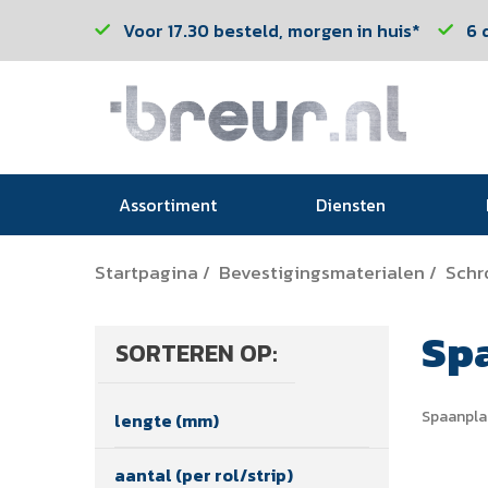
Voor 17.30 besteld, morgen in huis*
6 
Assortiment
Diensten
Startpagina
Bevestigingsmaterialen
Schr
/
/
Sp
SORTEREN OP:
Spaanpla
lengte (mm)
aantal (per rol/strip)