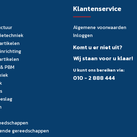
Klantenservice
uctuur
Algemene voorwaarden
tietechniek
Inloggen
artikelen
Komt u er niet uit?
inrichting
Wij staan voor u klaar!
artikelen
 & PBM
U kunt ons bereiken via:
niek
010 - 2 888 444
k
s
eslag
n
eedschappen
ende gereedschappen