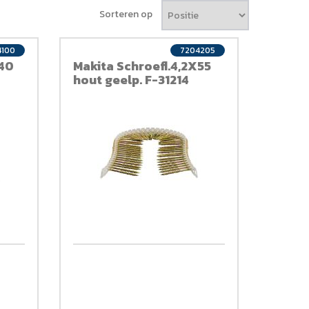
Sorteren op
4100
7204205
X40
Makita Schroefl.4,2X55
hout geelp. F-31214