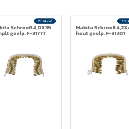
1994552
720
kita Schroefl.4,0X35
Makita Schroefl.4,2
nplt geelp. F-31777
hout geelp. F-31201