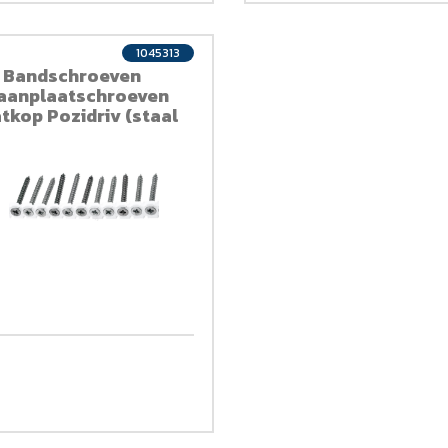
1045313
 Bandschroeven
aanplaatschroeven
atkop Pozidriv (staal
hard geelverzinkt) QZ
3, 4.0 x 40 mm