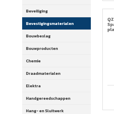
Beveiliging
QZ
Bevestigingsmaterialen
Sp
pl
ge
Bouwbeslag
81
Bouwproducten
Chemie
Draadmaterialen
Elektra
Handgereedschappen
Hang- en Sluitwerk