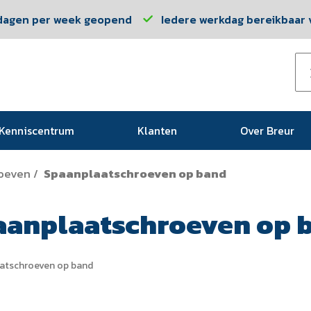
dagen per week geopend
Iedere werkdag bereikbaar v
Kenniscentrum
Klanten
Over Breur
oeven
Spaanplaatschroeven op band
/
aanplaatschroeven op 
atschroeven op band