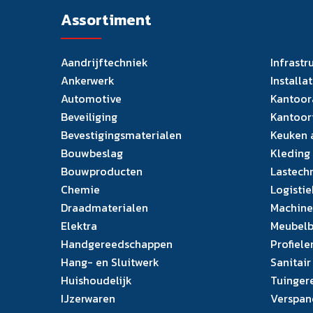
Assortiment
Aandrijftechniek
Infrastr
Ankerwerk
Installa
Automotive
Kantoor
Beveiliging
Kantoor
Bevestigingsmaterialen
Keuken 
Bouwbeslag
Kleding
Bouwproducten
Lastech
Chemie
Logistie
Draadmaterialen
Machine
Elektra
Meubelb
Handgereedschappen
Profiele
Hang- en Sluitwerk
Sanitair
Huishoudelijk
Tuinger
IJzerwaren
Verspan