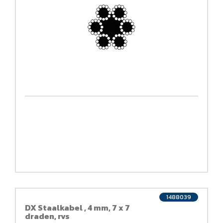
1488039
DX Staalkabel , 4 mm, 7 x 7
draden, rvs