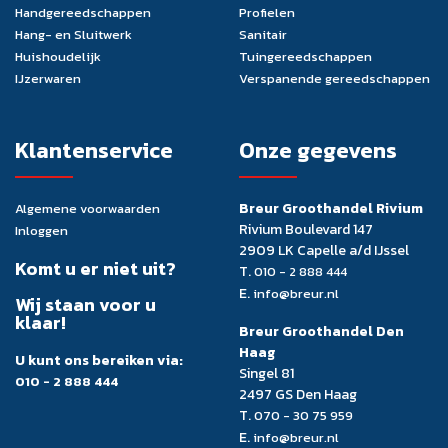
Handgereedschappen
Profielen
Hang- en Sluitwerk
Sanitair
Huishoudelijk
Tuingereedschappen
IJzerwaren
Verspanende gereedschappen
Klantenservice
Onze gegevens
Breur Groothandel Rivium
Algemene voorwaarden
Rivium Boulevard 147
Inloggen
2909 LK Capelle a/d IJssel
Komt u er niet uit?
T.
010 - 2 888 444
E.
info@breur.nl
Wij staan voor u
klaar!
Breur Groothandel Den
Haag
U kunt ons bereiken via:
Singel 81
010 - 2 888 444
2497 GS Den Haag
T.
070 - 30 75 959
E.
info@breur.nl