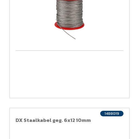
1488019
DX Staalkabel geg. 6x12 10mm