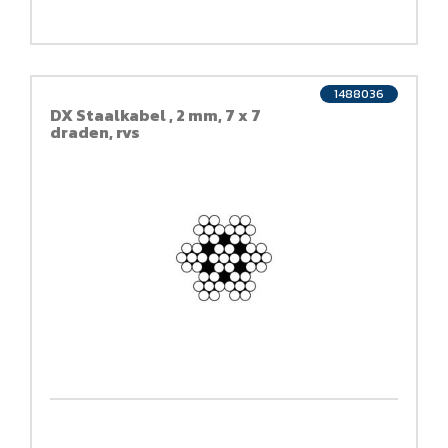
1488036
DX Staalkabel , 2 mm, 7 x 7
draden, rvs