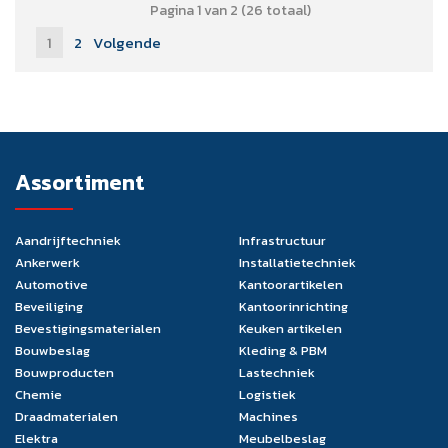
Pagina 1 van 2 (26 totaal)
1
2
Volgende
Assortiment
Aandrijftechniek
Infrastructuur
Ankerwerk
Installatietechniek
Automotive
Kantoorartikelen
Beveiliging
Kantoorinrichting
Bevestigingsmaterialen
Keuken artikelen
Bouwbeslag
Kleding & PBM
Bouwproducten
Lastechniek
Chemie
Logistiek
Draadmaterialen
Machines
Elektra
Meubelbeslag