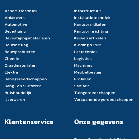
Aandrijftechniek
Infrastructuur
Ankerwerk
Installatietechniek
Automotive
Kantoorartikelen
Beveiliging
Kantoorinrichting
Bevestigingsmaterialen
Keuken artikelen
Bouwbeslag
Kleding & PBM
Bouwproducten
Lastechniek
Chemie
Logistiek
Draadmaterialen
Machines
Elektra
Meubelbeslag
Handgereedschappen
Profielen
Hang- en Sluitwerk
Sanitair
Huishoudelijk
Tuingereedschappen
IJzerwaren
Verspanende gereedschappen
Klantenservice
Onze gegevens