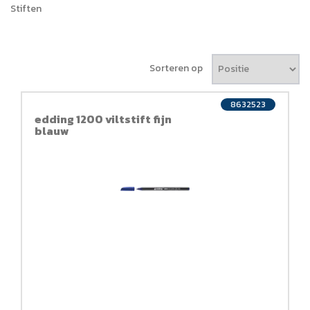
Stiften
Sorteren op
8632523
edding 1200 viltstift fijn
blauw