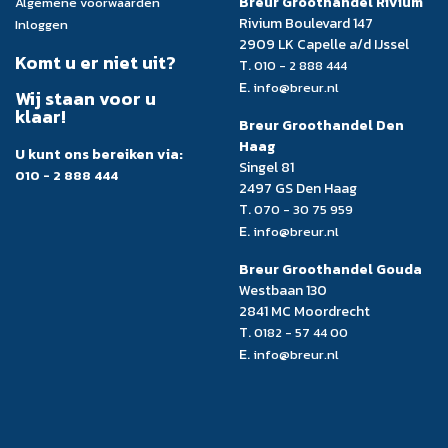
Breur Groothandel Rivium
Algemene voorwaarden
Rivium Boulevard 147
Inloggen
2909 LK Capelle a/d IJssel
Komt u er niet uit?
T.
010 - 2 888 444
E.
info@breur.nl
Wij staan voor u
klaar!
Breur Groothandel Den
Haag
U kunt ons bereiken via:
Singel 81
010 - 2 888 444
2497 GS Den Haag
T.
070 - 30 75 959
E.
info@breur.nl
Breur Groothandel Gouda
Westbaan 130
2841 MC Moordrecht
T.
0182 - 57 44 00
E.
info@breur.nl