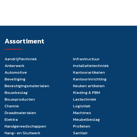
Assortiment
Aandrijftechniek
Infrastructuur
Ankerwerk
Installatietechniek
Automotive
Kantoorartikelen
Beveiliging
Kantoorinrichting
Bevestigingsmaterialen
Keuken artikelen
Bouwbeslag
Kleding & PBM
Bouwproducten
Lastechniek
Chemie
Logistiek
Draadmaterialen
Machines
Elektra
Meubelbeslag
Handgereedschappen
Profielen
Hang- en Sluitwerk
Sanitair