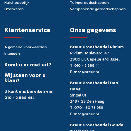
Huishoudelijk
Tuingereedschappen
IJzerwaren
Verspanende gereedschappen
Klantenservice
Onze gegevens
Breur Groothandel Rivium
Algemene voorwaarden
Rivium Boulevard 147
Inloggen
2909 LK Capelle a/d IJssel
Komt u er niet uit?
T.
010 - 2 888 444
E.
info@breur.nl
Wij staan voor u
klaar!
Breur Groothandel Den
Haag
U kunt ons bereiken via:
Singel 81
010 - 2 888 444
2497 GS Den Haag
T.
070 - 30 75 959
E.
info@breur.nl
Breur Groothandel Gouda