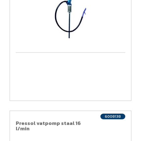
6008138
Pressol vatpomp staal 16
l/min