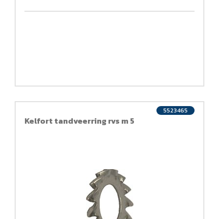
5523465
Kelfort tandveerring rvs m 5