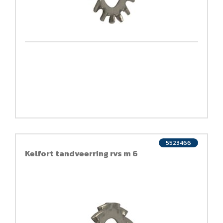
5523466
Kelfort tandveerring rvs m 6