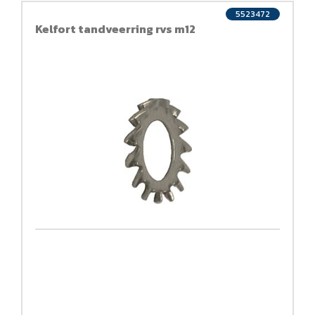
5523472
Kelfort tandveerring rvs m12