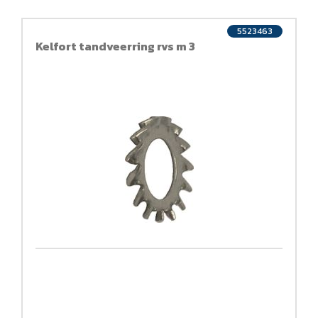
5523463
Kelfort tandveerring rvs m 3