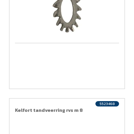
5523468
Kelfort tandveerring rvs m 8