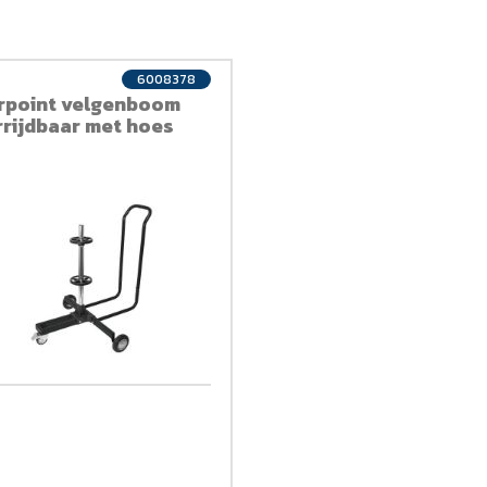
6008378
rpoint velgenboom
rrijdbaar met hoes