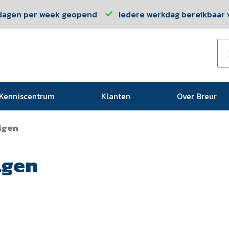
dagen per week geopend
Iedere werkdag bereikbaar v
Kenniscentrum
Klanten
Over Breur
lgen
lgen