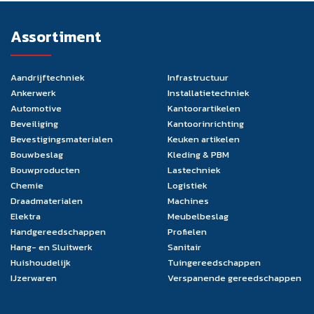
Assortiment
Aandrijftechniek
Infrastructuur
Ankerwerk
Installatietechniek
Automotive
Kantoorartikelen
Beveiliging
Kantoorinrichting
Bevestigingsmaterialen
Keuken artikelen
Bouwbeslag
Kleding & PBM
Bouwproducten
Lastechniek
Chemie
Logistiek
Draadmaterialen
Machines
Elektra
Meubelbeslag
Handgereedschappen
Profielen
Hang- en Sluitwerk
Sanitair
Huishoudelijk
Tuingereedschappen
IJzerwaren
Verspanende gereedschappen