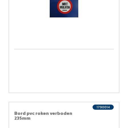
1790014
Bord pvc roken verboden
235mm