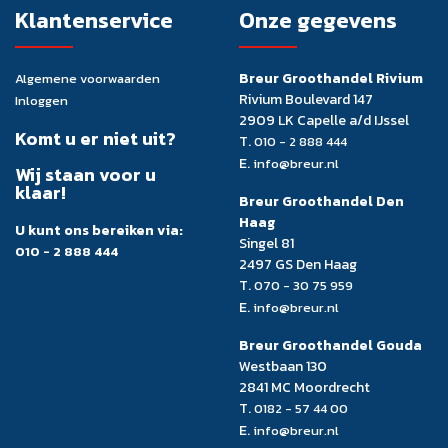
Klantenservice
Onze gegevens
Breur Groothandel Rivium
Algemene voorwaarden
Rivium Boulevard 147
Inloggen
2909 LK Capelle a/d IJssel
Komt u er niet uit?
T.
010 - 2 888 444
E.
info@breur.nl
Wij staan voor u
klaar!
Breur Groothandel Den
Haag
U kunt ons bereiken via:
Singel 81
010 - 2 888 444
2497 GS Den Haag
T.
070 - 30 75 959
E.
info@breur.nl
Breur Groothandel Gouda
Westbaan 130
2841 MC Moordrecht
T.
0182 - 57 44 00
E.
info@breur.nl