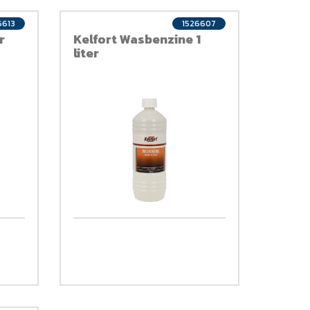
6613
1526607
r
Kelfort Wasbenzine 1
liter