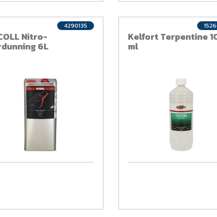
4290135
152
COLL Nitro-
Kelfort Terpentine 
rdunning 6L
ml