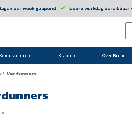
dagen per week geopend
Iedere werkdag bereikbaar v
Kenniscentrum
Klanten
Over Breur
n
Verdunners
/
rdunners
rs