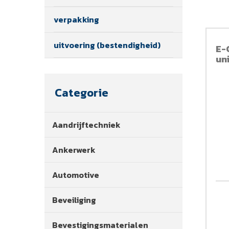
verpakking
uitvoering (bestendigheid)
E-
un
Categorie
Aandrijftechniek
Ankerwerk
Automotive
Beveiliging
Bevestigingsmaterialen