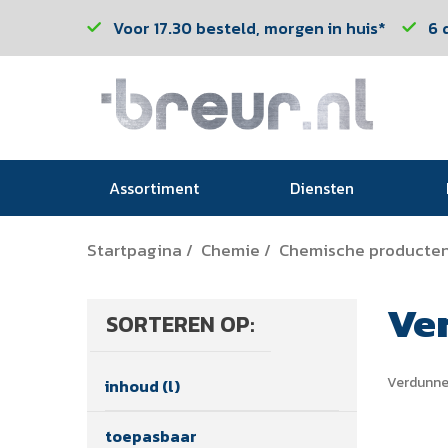
Voor 17.30 besteld, morgen in huis*
6 
Assortiment
Diensten
Startpagina
Chemie
Chemische producte
/
/
Ve
SORTEREN OP:
Verdunne
inhoud (l)
toepasbaar