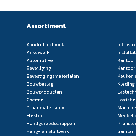
Assortiment
Aandrijftechniek
Infrastr
Ankerwerk
Installa
Automotive
Kantoor
Beveiliging
Kantoor
Bevestigingsmaterialen
Keuken 
Bouwbeslag
Kleding
Bouwproducten
Lastech
Chemie
Logistie
Draadmaterialen
Machine
Elektra
Meubelb
Handgereedschappen
Profiele
Hang- en Sluitwerk
Sanitair