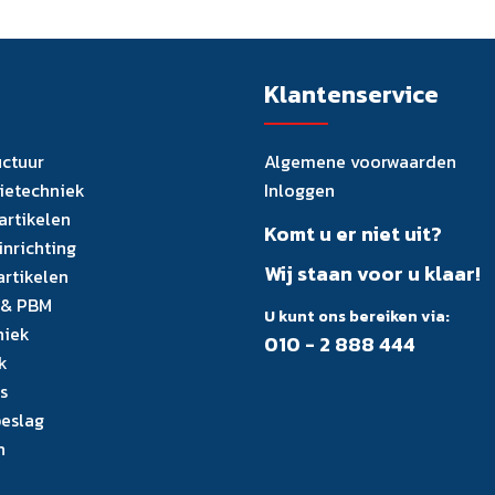
Klantenservice
uctuur
Algemene voorwaarden
tietechniek
Inloggen
artikelen
Komt u er niet uit?
inrichting
Wij staan voor u klaar!
artikelen
 & PBM
U kunt ons bereiken via:
niek
010 - 2 888 444
k
s
eslag
n