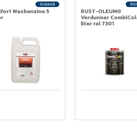
1526608
155
lfort Wasbenzine 5
RUST-OLEUM®
er
Verdunner CombiColo
liter ral 7301