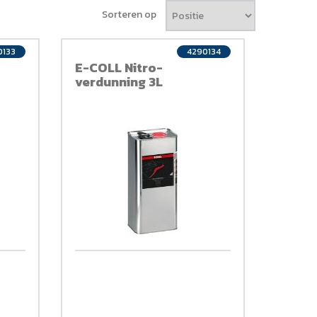
Sorteren op
0133
4290134
E-COLL Nitro-
verdunning 3L