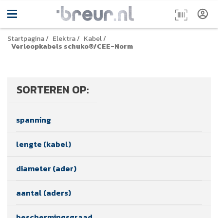
Startpagina
/
Elektra
/
Kabel
/
Verloopkabels schuko®/CEE-Norm
SORTEREN OP:
spanning
lengte (kabel)
diameter (ader)
aantal (aders)
beschermingsgraad