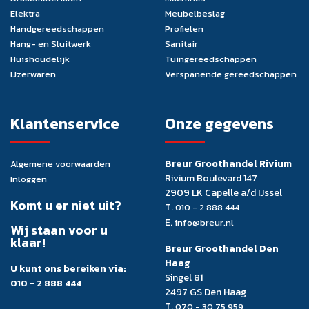
Elektra
Meubelbeslag
Handgereedschappen
Profielen
Hang- en Sluitwerk
Sanitair
Huishoudelijk
Tuingereedschappen
IJzerwaren
Verspanende gereedschappen
Klantenservice
Onze gegevens
Breur Groothandel Rivium
Algemene voorwaarden
Rivium Boulevard 147
Inloggen
2909 LK Capelle a/d IJssel
Komt u er niet uit?
T.
010 - 2 888 444
E.
info@breur.nl
Wij staan voor u
klaar!
Breur Groothandel Den
Haag
U kunt ons bereiken via:
Singel 81
010 - 2 888 444
2497 GS Den Haag
T.
070 - 30 75 959