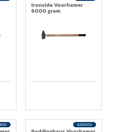
Ironside Voorhamer
6000 gram
1031
6001032
amer
Peddinghaus Voorhamer