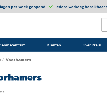
dagen per week geopend
Iedere werkdag bereikbaar v
Kenniscentrum
Klanten
Over Breur
s
Voorhamers
/
orhamers
ers