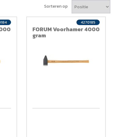
Sorteren op
0184
4270185
3000
FORUM Voorhamer 4000
gram