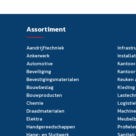
Assortiment
Aandrijftechniek
Infrastr
Ankerwerk
Installa
Automotive
Kantoor
Beveiliging
Kantoor
Bevestigingsmaterialen
Keuken 
Bouwbeslag
Kleding
Bouwproducten
Lastech
Chemie
Logistie
Draadmaterialen
Machine
Elektra
Meubelb
Handgereedschappen
Profiele
Hang- en Sluitwerk
Sanitair