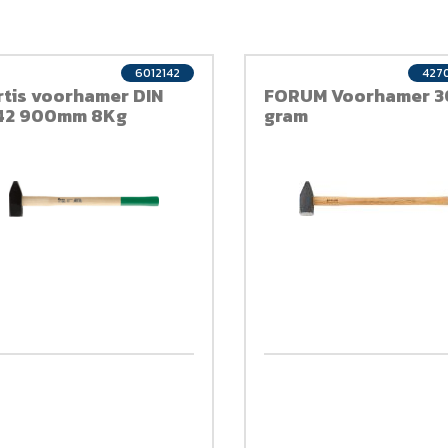
6012142
427
rtis voorhamer DIN
FORUM Voorhamer 
42 900mm 8Kg
gram