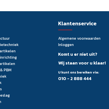
Klantenservice
uctuur
Algemene voorwaarden
tietechniek
Inloggen
artikelen
Komt u er niet uit?
inrichting
Wij staan voor u klaar!
artikelen
 & PBM
U kunt ons bereiken via:
niek
010 - 2 888 444
k
s
eslag
n