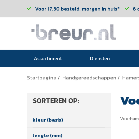
Voor 17.30 besteld, morgen in huis*
6 
Assortiment
Diensten
Startpagina
Handgereedschappen
Hamer
/
/
Vo
SORTEREN OP:
Voorham
kleur (basis)
lengte (mm)