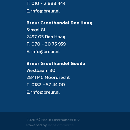
T.
010 - 2 888 444
E.
info@breur.nl
Breur Groothandel Den Haag
Singel 81
2497 GS Den Haag
T.
070 - 30 75 959
E.
info@breur.nl
Breur Groothandel Gouda
Westbaan 130
2841 MC Moordrecht
T.
0182 - 57 44 00
E.
info@breur.nl
2026
Breur IJzerhandel B.V.
Powered by
nopCommerce