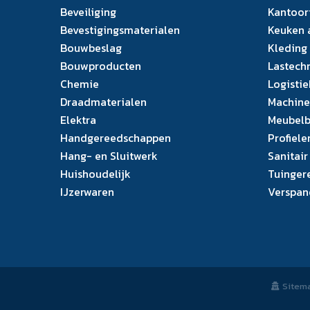
Beveiliging
Kantoor
Bevestigingsmaterialen
Keuken 
Bouwbeslag
Kleding
Bouwproducten
Lastech
Chemie
Logistie
Draadmaterialen
Machine
Elektra
Meubelb
Handgereedschappen
Profiele
Hang- en Sluitwerk
Sanitair
Huishoudelijk
Tuinger
IJzerwaren
Verspan
Sitem