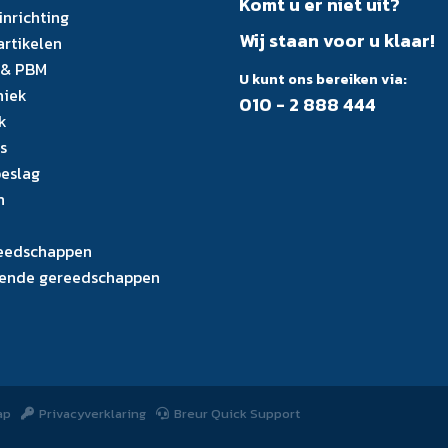
Komt u er niet uit?
inrichting
Wij staan voor u klaar!
artikelen
 & PBM
U kunt ons bereiken via:
niek
010 - 2 888 444
k
s
eslag
n
eedschappen
ende gereedschappen
ap
Privacyverklaring
Breur Quick Support