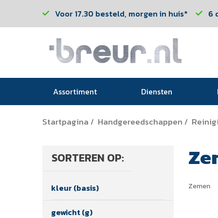
Voor 17.30 besteld, morgen in huis*
6 
Assortiment
Diensten
Startpagina
Handgereedschappen
Reini
/
/
Ze
SORTEREN OP:
Zemen
kleur (basis)
gewicht (g)