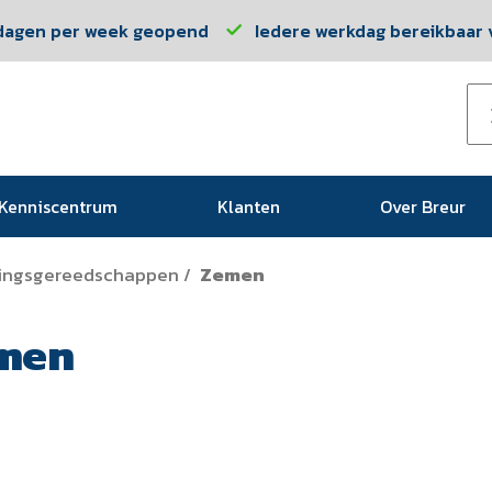
dagen per week geopend
Iedere werkdag bereikbaar v
Kenniscentrum
Klanten
Over Breur
gingsgereedschappen
Zemen
/
men