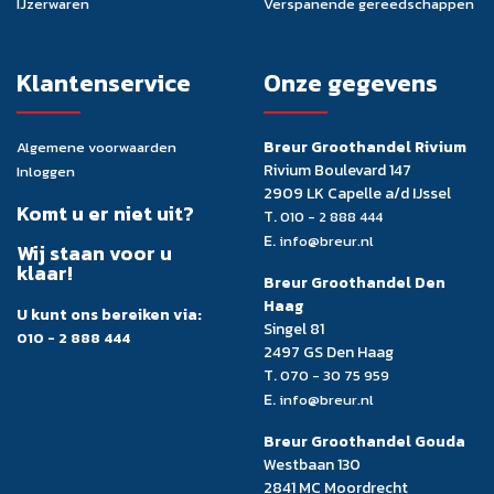
IJzerwaren
Verspanende gereedschappen
Klantenservice
Onze gegevens
Breur Groothandel Rivium
Algemene voorwaarden
Rivium Boulevard 147
Inloggen
2909 LK Capelle a/d IJssel
Komt u er niet uit?
T.
010 - 2 888 444
E.
info@breur.nl
Wij staan voor u
klaar!
Breur Groothandel Den
Haag
U kunt ons bereiken via:
Singel 81
010 - 2 888 444
2497 GS Den Haag
T.
070 - 30 75 959
E.
info@breur.nl
Breur Groothandel Gouda
Westbaan 130
2841 MC Moordrecht