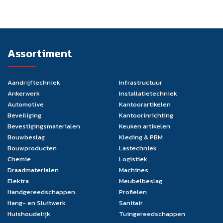
Assortiment
Aandrijftechniek
Infrastructuur
Ankerwerk
Installatietechniek
Automotive
Kantoorartikelen
Beveiliging
Kantoorinrichting
Bevestigingsmaterialen
Keuken artikelen
Bouwbeslag
Kleding & PBM
Bouwproducten
Lastechniek
Chemie
Logistiek
Draadmaterialen
Machines
Elektra
Meubelbeslag
Handgereedschappen
Profielen
Hang- en Sluitwerk
Sanitair
Huishoudelijk
Tuingereedschappen