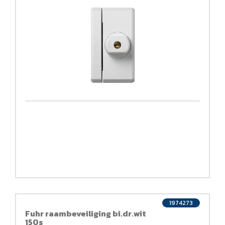
1974273
Fuhr raambeveiliging bi.dr.wit
150s