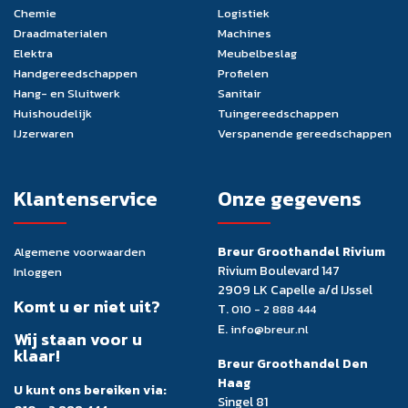
Chemie
Logistiek
Draadmaterialen
Machines
Elektra
Meubelbeslag
Handgereedschappen
Profielen
Hang- en Sluitwerk
Sanitair
Huishoudelijk
Tuingereedschappen
IJzerwaren
Verspanende gereedschappen
Klantenservice
Onze gegevens
Breur Groothandel Rivium
Algemene voorwaarden
Rivium Boulevard 147
Inloggen
2909 LK Capelle a/d IJssel
Komt u er niet uit?
T.
010 - 2 888 444
E.
info@breur.nl
Wij staan voor u
klaar!
Breur Groothandel Den
Haag
U kunt ons bereiken via:
Singel 81